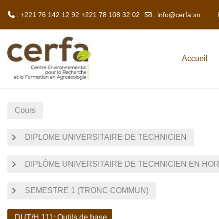
: +221 76 142 12 92 +221 78 108 32 02
:
info@cerfa.sn
Passer au contenu principal
Accueil
Cours
DIPLOME UNIVERSITAIRE DE TECHNICIEN
DIPLÔME UNIVERSITAIRE DE TECHNICIEN EN HOR
SEMESTRE 1 (TRONC COMMUN)
DUT/H 111: Outils de base