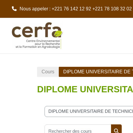
Nous appeler
: +221 76 142 12 92 +221 78 108 32 02
Passer au contenu principal
Cours
DIPLOME UNIVERSITAIRE DE
DIPLOME UNIVERSITA
Catégories de cours
Rechercher des cours