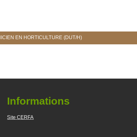
her des cours
ICIEN EN HORTICULTURE (DUT/H)
Informations
Site CERFA