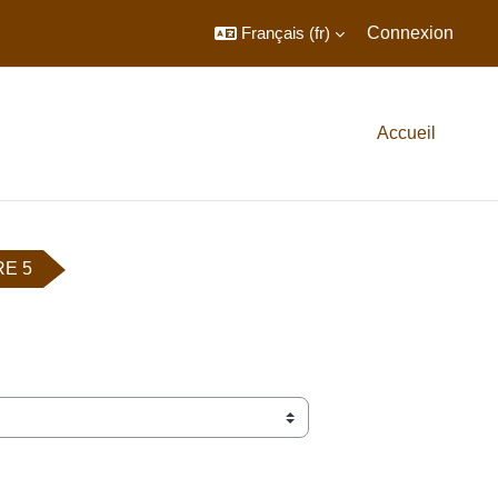
Français ‎(fr)‎
Connexion
Accueil
E 5