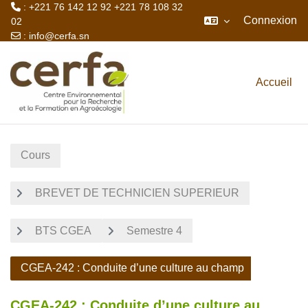
: +221 76 142 12 92 +221 78 108 32
Connexion
02
:
info@cerfa.sn
Passer au contenu principal
Accueil
Cours
BREVET DE TECHNICIEN SUPERIEUR
BTS CGEA
Semestre 4
CGEA-242 : Conduite d’une culture au champ
CGEA-242 : Conduite d’une culture au